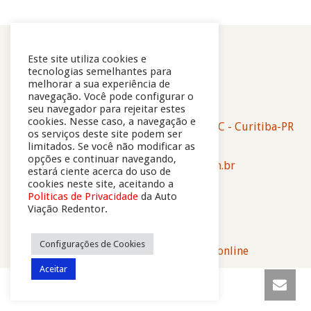
Este site utiliza cookies e
tecnologias semelhantes para
melhorar a sua experiência de
navegação. Você pode configurar o
seu navegador para rejeitar estes
cookies. Nesse caso, a navegação e
Av. Juscelino K. de Oliveira, 14295 - CIC - Curitiba-PR
os serviços deste site podem ser
41 3091-8585
limitados. Se você não modificar as
opções e continuar navegando,
redentor@avredentor.com.br
estará ciente acerca do uso de
cookies neste site, aceitando a
Politicas de Privacidade
da Auto
Viação Redentor.
Configurações de Cookies
desenvolvido por
Aceitar