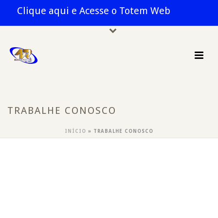
Clique aqui e Acesse o Totem Web
TRABALHE CONOSCO
INÍCIO
»
TRABALHE CONOSCO